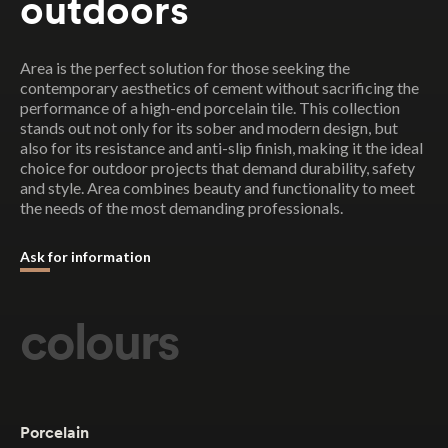
outdoors
Area is the perfect solution for those seeking the
contemporary aesthetics of cement without sacrificing the
performance of a high-end porcelain tile. This collection
stands out not only for its sober and modern design, but
collection
request
also for its resistance and anti-slip finish, making it the ideal
choice for outdoor projects that demand durability, safety
and style. Area combines beauty and functionality to meet
the needs of the most demanding professionals.
Ask for information
colours
Descargar
PDF
Particular
Profesional
Porcelain