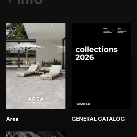
Download
Download
(0.84 MB )
(18.73 MB )
Area
GENERAL CATALOG