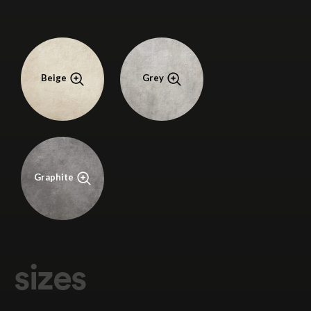
Beige
Grey
Graphite
Solo se permiten ficheros con extensiones: .PDF, .DOC,
Responsable de los datos: ROIG CERÁMICA, S.A.
.DOCX. Tamaño máximo de ficheros de 6Mb. Los
Finalidad: remisión de información y envío de comunicaciones
documentos adjuntos no deben incluir
sizes
comerciales.
enlaces/links/hipervínculos, ni macros.
Legitimación: Consentimiento del interesado.
Destinatario: No se ceden datos, salvo autorización expresa u
*Habiendo leído la información básica sobre
protección de
obligación legal.
datos
y la
política de privacidad
: